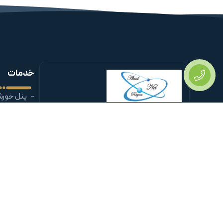
خدمات
پنل خور
گروه فنی و مهندسی اَکاد رایان نت در سال 1385
طراحی س
فعالیت خود را در زمینه مشاوره ، نصب و راه
دوربین م
اندازی شبکه های کامپیوتری، برنامه نویسی و
دزدگیر ام
تولید نرم افزار، اتوماسیون اداری و سیستم های
امنیتی آغاز نمود…
شبکه
دفتر مرکزی : آذربایجان غربی ، بوکان ،
خیابان انقلاب ، پاساژ شهرداری طبقه
همکف واحد2