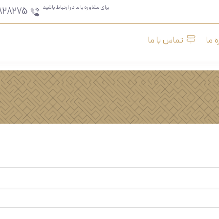
برای مشاوره با ما در ارتباط باشید
828275
ه ما
تماس با ما